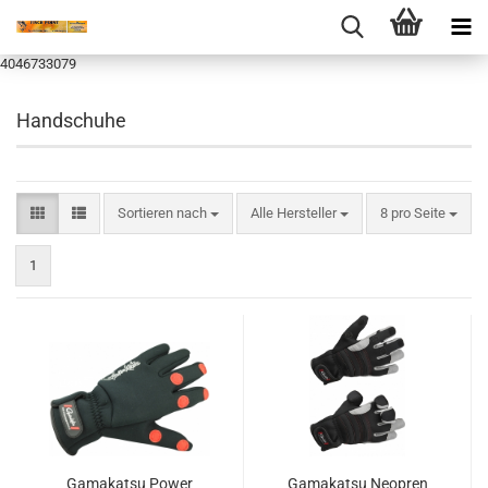
4046733079
Handschuhe
Sortieren nach
pro Seite
Sortieren nach
Alle Hersteller
8 pro Seite
1
Gamakatsu Power
Gamakatsu Neopren