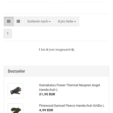
Sortieren nach
pro Seite
Sortieren nach
8 pro Seite
1
1
bis
6
(von insgesamt
6
)
Bestseller
Gamakatsu Power Thermal Neopren Angel
Handschuh L
21,95 EUR
Pinewood Samuel Fleece Handschuh Größe L
4,99 EUR