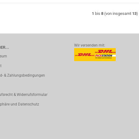
1
bis
8
(von insgesamt
13
)
Wir versenden mit:
ER...
ssum
t
d- & Zahlungsbedingungen
ufsrecht & Widerrufsformular
sphäre und Datenschutz