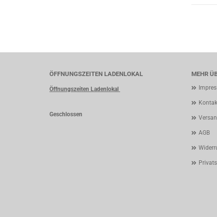
ÖFFNUNGSZEITEN LADENLOKAL
MEHR ÜB
Impre
Öffnungszeiten Ladenlokal
Kontak
Geschlossen
Versan
AGB
Widerr
Privat