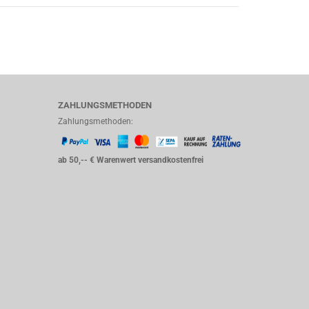
ZAHLUNGSMETHODEN
Zahlungsmethoden:
ab 50,-- € Warenwert versandkostenfrei