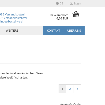
DE
Login
99€ Versandkosten!
Ihr Warenkorb
0€ Versandkostenfrei!
0,00 EUR
indestbestellwert!
WEITERE
KONTAKT
ÜBER UNS
angler in alpenländischen Seen.
dere Weißfischarten.
1
2
»