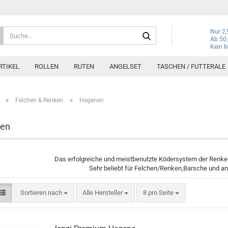
Suche...
Nur 2,
Ab 50,
Kein M
TIKEL
ROLLEN
RUTEN
ANGELSET
TASCHEN / FUTTERALE
»
»
Felchen & Renken
Hegenen
en
Das erfolgreiche und meistbenutzte Ködersystem der Renken
Sehr beliebt für Felchen/Renken,Barsche und an
Sortieren nach
pro Seite
Sortieren nach
Alle Hersteller
8 pro Seite