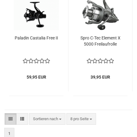
Paladin Castalia Free II
Spro C-Tec Element X
5000 Freilaufrolle
59,95 EUR
39,95 EUR
Sortieren nach
pro Seite
Sortieren nach
8 pro Seite
1