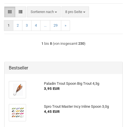
Sortieren nach
pro Seite
Sortieren nach
8 pro Seite
1
2
3
4
...
29
»
1
bis
8
(von insgesamt
230
)
Bestseller
Paladin Trout Spoon Big Trout 4,3g
3,95 EUR
Spro Trout Master Incy Inline Spoon 3,0g
4,45 EUR