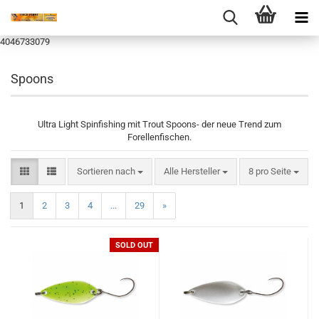
4046733079
Spoons
Ultra Light Spinfishing mit Trout Spoons- der neue Trend zum
Forellenfischen.
Sortieren nach
pro Seite
Sortieren nach
Alle Hersteller
8 pro Seite
1
2
3
4
...
29
»
SOLD OUT