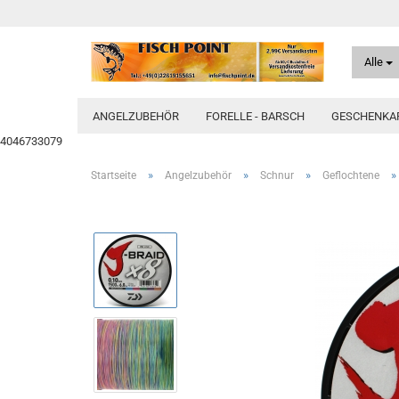
Alle
ANGELZUBEHÖR
FORELLE - BARSCH
GESCHENKAR
4046733079
»
»
»
»
Startseite
Angelzubehör
Schnur
Geflochtene