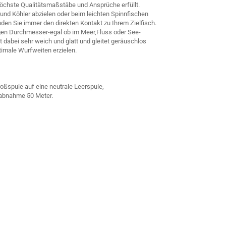
 höchste Qualitätsmaßstäbe und Ansprüche erfüllt.
und Köhler abzielen oder beim leichten Spinnfischen
nden Sie immer den direkten Kontakt zu Ihrem Zielfisch.
igen Durchmesser-egal ob im Meer,Fluss oder See-
 dabei sehr weich und glatt und gleitet geräuschlos
timale Wurfweiten erzielen.
oßspule auf eine neutrale Leerspule,
abnahme 50 Meter.