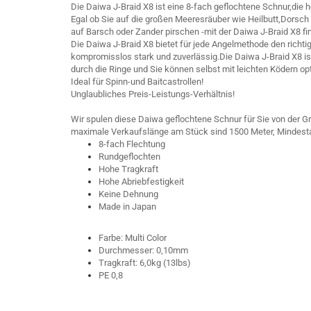
Die Daiwa J-Braid X8 ist eine 8-fach geflochtene Schnur,die
Egal ob Sie auf die großen Meeresräuber wie Heilbutt,Dorsch 
auf Barsch oder Zander pirschen -mit der Daiwa J-Braid X8 fi
Die Daiwa J-Braid X8 bietet für jede Angelmethode den richt
kompromisslos stark und zuverlässig.Die Daiwa J-Braid X8 ist
durch die Ringe und Sie können selbst mit leichten Ködern op
Ideal für Spinn-und Baitcastrollen!
Unglaubliches Preis-Leistungs-Verhältnis!
Wir spulen diese Daiwa geflochtene Schnur für Sie von der Gr
maximale Verkaufslänge am Stück sind 1500 Meter, Mindest
8-fach Flechtung
Rundgeflochten
Hohe Tragkraft
Hohe Abriebfestigkeit
Keine Dehnung
Made in Japan
Farbe: Multi Color
Durchmesser: 0,10mm
Tragkraft: 6,0kg (13lbs)
PE 0,8