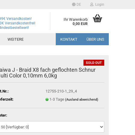
DE
Login
99€ Versandkosten!
Ihr Warenkorb
0€ Versandkostenfrei!
0,00 EUR
indestbestellwert!
WEITERE
KONTAKT
ÜBER UNS
SOLD OUT
aiwa J - Braid X8 fach geflochten Schnur
ulti Color 0,10mm 6,0kg
t.Nr.:
12755-210-1_29_4
eferzeit:
1-3 Tage
(Ausland abweichend)
ter: