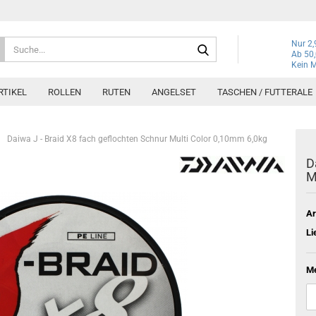
Suche...
Nur 2,
Ab 50,
Kein M
TIKEL
ROLLEN
RUTEN
ANGELSET
TASCHEN / FUTTERALE
Daiwa J - Braid X8 fach geflochten Schnur Multi Color 0,10mm 6,0kg
D
M
Ar
Li
Me